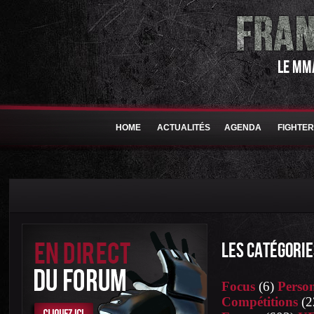
LE MM
HOME
ACTUALITÉS
AGENDA
FIGHTE
LES CATÉGORIE
Focus
(6)
Person
Compétitions
(2