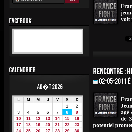
Fran
jeun
voit
FACEBOOK
CALENDRIER
RENCONTRE : H
02-05-2011 é
Ao�t 2026
Fran
L
M
M
J
V
S
D
Jeun
1
2
agé 
3
4
5
6
7
8
9
de 3
10
11
12
13
14
15
16
potentiel promet
17
18
19
20
21
22
23
24
25
26
27
28
29
30