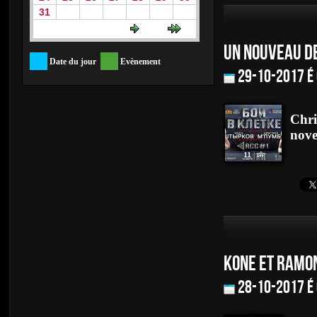
31
UN NOUVEAU DE
Date du jour
Evènement
29-10-2017 é
Chri
nov
KONE ET RAMON
28-10-2017 é