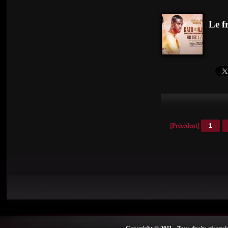
Le f
[Précédent]
1