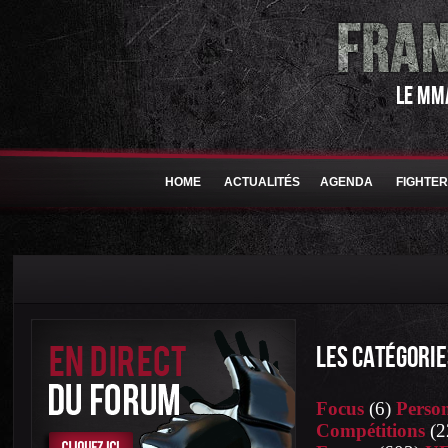
LE MM
HOME
ACTUALITÉS
AGENDA
FIGHTE
LES CATÉGORIE
Focus
(6)
Person
Compétitions
(2