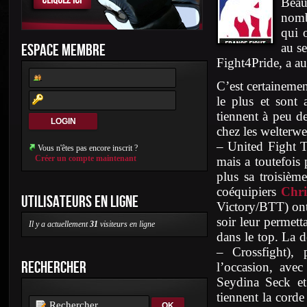
Beau
nomb
qui 
ESPACE MEMBRE
au s
Fight4Pride, a au
C’est certainemen
le plus et sont 
tiennent à peu de
chez les welter
– United Fight 
Vous n'êtes pas encore inscrit ?
Créer un compte maintenant
mais a toutefois 
plus sa troisiè
coéquipiers
Chr
UTILISATEURS EN LIGNE
Victory/BTT) ont
soir leur permett
Il y a actuellement
31
visiteurs en ligne
dans le top. La d
– Crossfight),
RECHERCHER
l’occasion, ave
Seydina Seck et
tiennent la cord