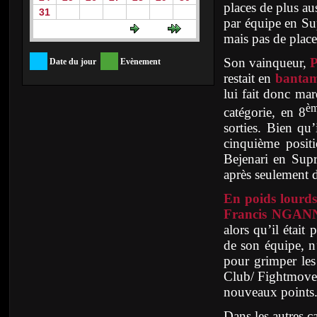
places de plus a
31
par équipe en Su
mais pas de place
Son vainqueur,
P
Date du jour
Evènement
restait en
banta
lui fait donc ma
è
catégorie, en 8
sorties. Bien qu
cinquième positi
Bejenari en Sup
après seulement 
En poids lourds
Francis NGA
alors qu’il était
de son équipe, n’
pour grimper les
Club/ Fightmove 
nouveaux points
Dans les autres c