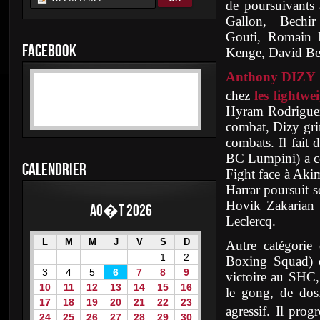
de poursuivants 
Gallon, Bechir 
Gouti, Romain P
FACEBOOK
Kenge, David Bea
Anthony DIZY
chez
les lightwe
Hyram Rodriguez
combat, Dizy grim
combats. Il fait 
BC Lumpini) a co
CALENDRIER
Fight face à Aki
Harrar poursuit 
Hovik Zakarian p
Ao�t 2026
Leclercq.
L
M
M
J
V
S
D
Autre catégorie
1
2
Boxing Squad) q
3
4
5
6
7
8
9
victoire au SHC,
10
11
12
13
14
15
16
le gong, de dos.
17
18
19
20
21
22
23
agressif. Il prog
24
25
26
27
28
29
30