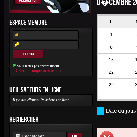
D�CEMBRE 2
ESPACE MEMBRE
L
1
8
15
Vous n'êtes pas encore inscrit ?
Créer un compte maintenant
22
29
UTILISATEURS EN LIGNE
Il y a actuellement
19
visiteurs en ligne
Date du jour/
RECHERCHER