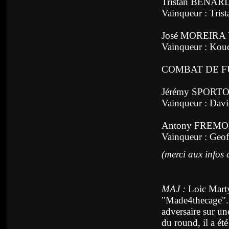
Tristan BENAR
Vainqueur : Tri
José MOREIRA
Vainqueur : Kou
COMBAT DE F
Jérémy SPORT
Vainqueur : Da
Antony FREMON
Vainqueur : Geo
(merci aux infos 
MAJ :
Loic Marty
"Made4thecage". I
adversaire sur une
du round, il a é