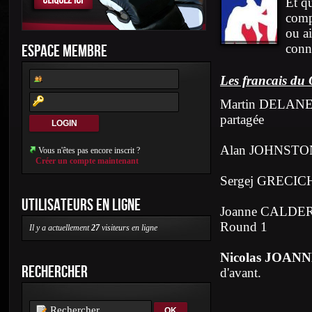
Et qu
comp
ou a
ESPACE MEMBRE
connu
Les francais du 
Martin DELANE
partagée
Alan JOHNSTO
Vous n'êtes pas encore inscrit ?
Créer un compte maintenant
Sergej GRECIC
UTILISATEURS EN LIGNE
Joanne CALDE
Round 1
Il y a actuellement
27
visiteurs en ligne
Nicolas JOAN
RECHERCHER
d'avant.