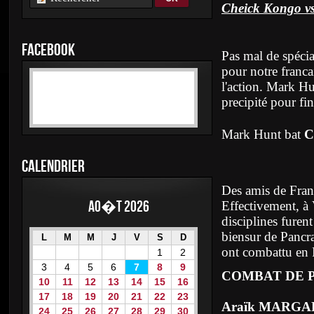
Cheick Kongo v
FACEBOOK
Pas mal de spécia
pour notre franca
l'action. Mark Hu
precipité pour f
Mark Hunt bat
C
CALENDRIER
Des amis de Franc
Ao�t 2026
Effectivement, à V
disciplines furen
biensur de Pancr
L
M
M
J
V
S
D
ont combattu en P
1
2
3
4
5
6
7
8
9
COMBAT DE 
10
11
12
13
14
15
16
17
18
19
20
21
22
23
Araïk MARGA
24
25
26
27
28
29
30