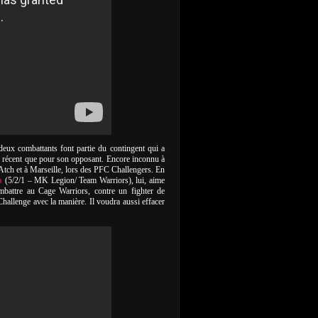
deux combattants font partie du contingent qui a
s récent que pour son opposant. Encore inconnu à
z Atch et à Marseille, lors des PFC Challengers. En
h
(5/2/1 – MK Legion/ Team Warriors), lui, aime
combattre au Cage Warriors, contre un fighter de
allenge avec la manière. Il voudra aussi effacer