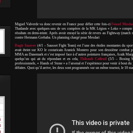
Miguel Valverde va donc revenir en France pour défier cette fois-ci
Fouad Mesdar
Thailande avec quelques-uns de ses compères de la MK Légion « Loko » compte rem
résultats en demi-teinte. Après avoir enrayé la série de revers au Fightway (match
contre Hermann Grebaba. Un planning chargé pour Mesdari
Dagir Imavov
(4/1 – Sausset Fight Team) est l’une des étoiles montantes du sport
avait éteint sur KO le costaricain Aranick Montero pour son deuxième combat pr
MMA au Danemark et s’est imposé face à d’autres pointures françaises, Araik Margarian
quelqu’un qui ait du répondant et en cela,
Thibault Colleuil
(5/5 – Boxing Sq
professionnels, « Hands of Stone » a l’arsenal et l’expérience pour venir à bout du 
défaites. Quoi qu’il arrive, les deux sont programmés sur un même tournoi, le 10 m
6
3
0