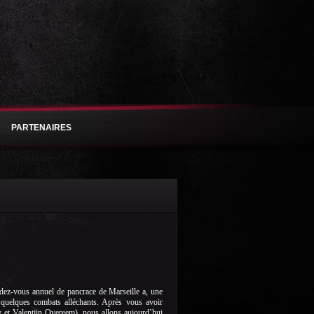
PARTENAIRES
dez-vous annuel de pancrace de Marseille a, une
 quelques combats alléchants. Après vous avoir
v et Valentjin Overeem), nous allons aujourd’hui