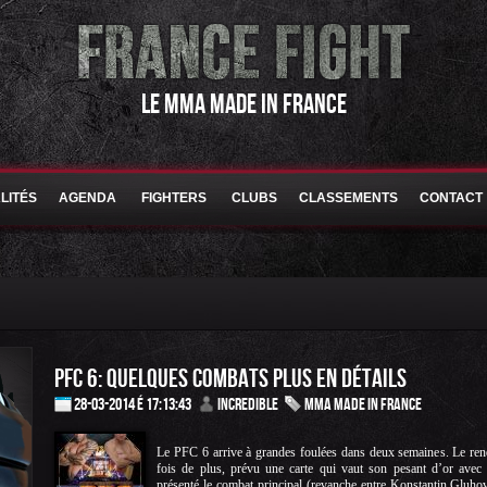
LE MMA MADE IN FRANCE
LITÉS
AGENDA
FIGHTERS
CLUBS
CLASSEMENTS
CONTACT
PFC 6: QUELQUES COMBATS PLUS EN DÉTAILS
28-03-2014 é 17:13:43
Incredible
MMA Made in France
Le PFC 6 arrive à grandes foulées dans deux semaines. Le ren
fois de plus, prévu une carte qui vaut son pesant d’or avec
présenté le combat principal (revanche entre Konstantin Gluho