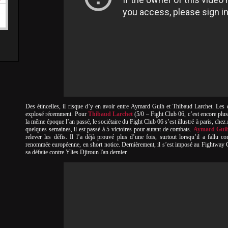
Des étincelles, il risque d’y en avoir entre Aymard Guih et Thibaud Larchet. Les 
explosé récemment. Pour
Thibaud Larchet
(5/0 – Fight Club 06, c’est encore plu
la même époque l’an passé, le sociétaire du Fight Club 06 s’est illustré à paris, che
quelques semaines, il est passé à 5 victoires pour autant de combats.
Aymard Gui
relever les défis. Il l’a déjà prouvé plus d’une fois, surtout lorsqu’il a fallu 
renommée européenne, en short notice. Dernièrement, il s’est imposé au Fightway Ch
sa défaite contre Ylies Djiroun l'an dernier.