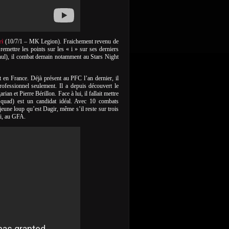
i
(10/7/1 – MK Legion). Fraichement revenu de
ettre les points sur les « i » sur ses derniers
 nul), il combat demain notamment au Stars Night
 en France. Déjà présent au PFC l’an dernier, il
ofessionnel seulement. Il a depuis découvert le
 et Pierre Bérillon. Face à lui, il fallait mettre
uad) est un candidat idéal. Avec 10 combats
jeune loup qu’est Dagir, même s’il reste sur trois
ai, au GFA.