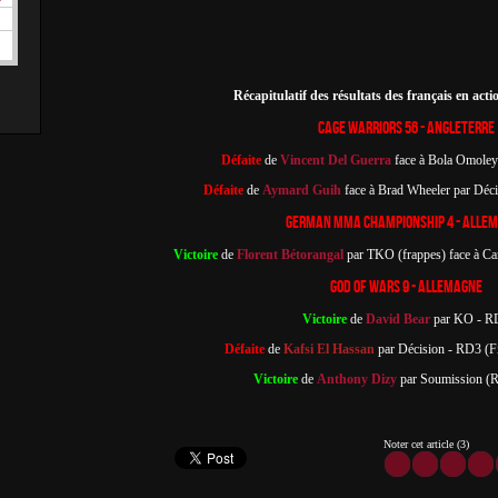
Récapitulatif des résultats des français en act
Cage Warriors 56 - Angleterre
Défaite
de
Vincent Del Guerra
face à Bola Omole
Défaite
de
Aymard Guih
face à Brad Wheeler par Déc
German MMA Championship 4 - Alle
Victoire
de
Florent Bétorangal
par TKO (frappes) face à C
God of Wars 9 - Allemagne
Victoire
de
David Bear
par KO - R
Défaite
de
Kafsi El Hassan
par Décision - RD3 (Fi
Victoire
de
Anthony Dizy
par Soumission (
Noter cet article (3)