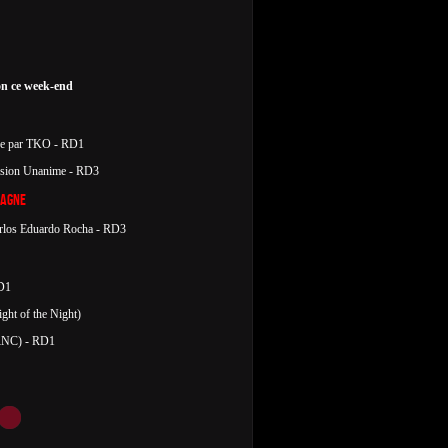
ion ce week-end
ye par TKO - RD1
ision Unanime - RD3
magne
arlos Eduardo Rocha - RD3
D1
ght of the Night)
RNC) - RD1