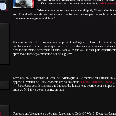
VDG affrontait alors le combattant local montant,
Bola Omoley
Triste nouvelle, après un combat très disputé, Vincent s'est fait a
and Pound efficace de son adversaire. Le français n'aura pas démérité et nous
organisations malgré cette défaite !
Un autre membre du Team Warrior était présent en Angleterre et sur cette carte, il s'a
combats ces derniers temps et que nous reverrons d'ailleurs prochainement dans le
s'est incliné malheureusement lui aussi face à un anglais, le bien plus expériment
après avoir mené également une très belle guerre.
Envolons-nous désormais du côté de l'Allemagne où le membre du Parabellum 
opposé au vétéran de l'UFC et adepte des soumissions,
Carlos Eduardo Rocha
(9-
4 ! Pari réussi pour le français qui dut attendre la troisième reprise pour s'impose
subie au M-1 il y a de ça, à peine, un mois.
Toujours en Allemagne, se déroulait également le Gods Of War 9. Deux représentan