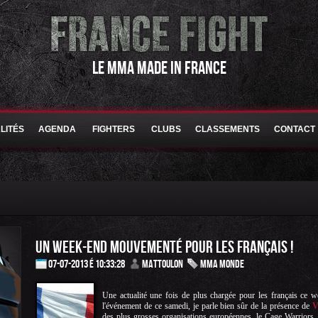
LE MMA MADE IN FRANCE
LITÉS
AGENDA
FIGHTERS
CLUBS
CLASSEMENTS
CONTACT
UN WEEK-END MOUVEMENTÉ POUR LES FRANÇAIS !
07-07-2013 é 10:33:28
Mattoulon
MMA Monde
Une actualité une fois de plus chargée pour les français ce 
l'événement de ce samedi, je parle bien sûr de la présence de
V
des plus grosses organisations européennes, le Cage Warriors. 