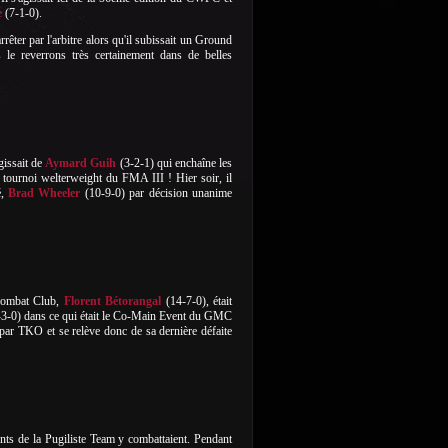
e
(7-1-0).
rrêter par l'arbitre alors qu'il subissait un Ground
 le reverrons très certainement dans de belles
gissait de
Aymard Guih
(3-2-1) qui enchaîne les
 tournoi welterweight du FMA III ! Hier soir, il
é,
Brad Wheeler
(10-9-0) par décision unanime
Combat Club,
Florent Bétorangal
(14-7-0), était
3-0) dans ce qui était le Co-Main Event du GMC
r par TKO et se relève donc de sa dernière défaite
ts de la Pugiliste Team y combattaient. Pendant