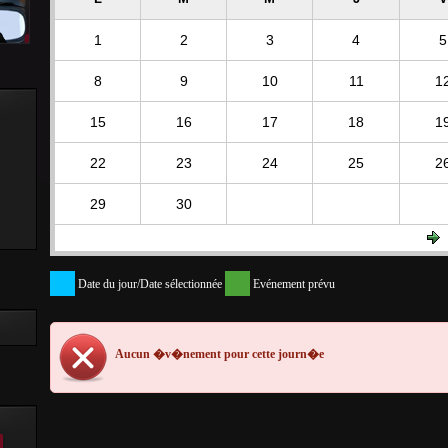
1
2
3
4
5
8
9
10
11
1
15
16
17
18
1
22
23
24
25
2
29
30
Date du jour/Date sélectionnée
Evénement prévu
Aucun �v�nement pour cette journ�e