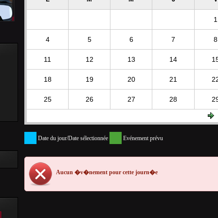
1
4
5
6
7
8
11
12
13
14
1
18
19
20
21
2
25
26
27
28
2
Date du jour/Date sélectionnée
Evénement prévu
Aucun �v�nement pour cette journ�e