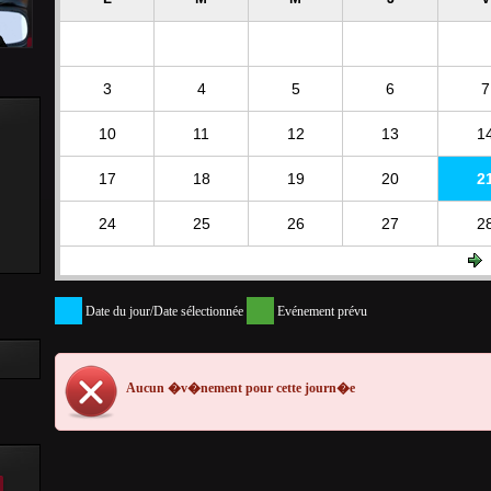
3
4
5
6
7
10
11
12
13
1
17
18
19
20
2
24
25
26
27
2
Date du jour/Date sélectionnée
Evénement prévu
Aucun �v�nement pour cette journ�e