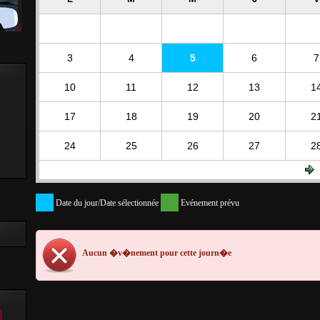
3
4
5
6
7
10
11
12
13
1
17
18
19
20
2
24
25
26
27
2
Date du jour/Date sélectionnée
Evénement prévu
Aucun �v�nement pour cette journ�e