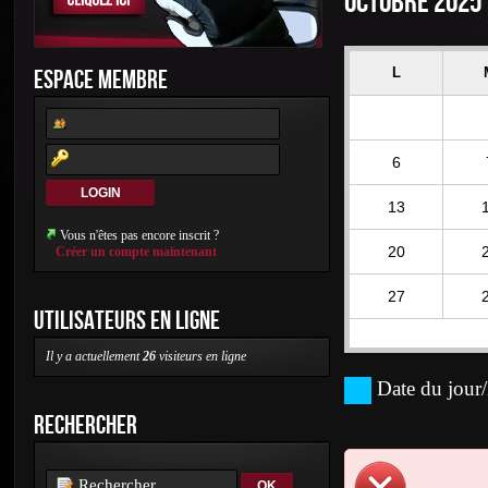
OCTOBRE 2025
ESPACE MEMBRE
L
6
13
Vous n'êtes pas encore inscrit ?
20
Créer un compte maintenant
27
UTILISATEURS EN LIGNE
Il y a actuellement
26
visiteurs en ligne
Date du jour/
RECHERCHER