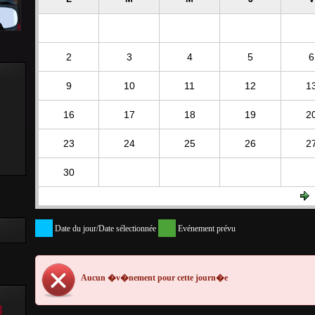
2
3
4
5
6
9
10
11
12
1
16
17
18
19
2
23
24
25
26
2
30
Date du jour/Date sélectionnée
Evénement prévu
Aucun �v�nement pour cette journ�e