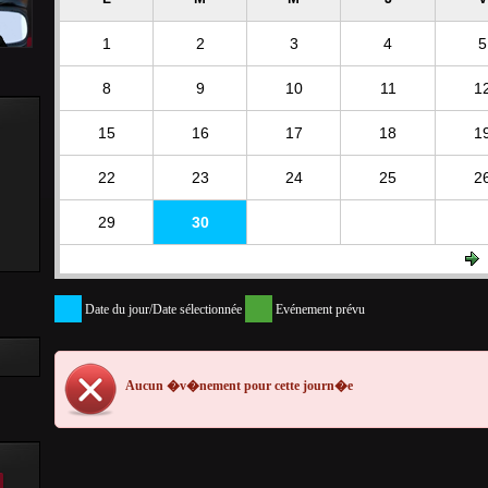
1
2
3
4
5
8
9
10
11
1
15
16
17
18
1
22
23
24
25
2
29
30
Date du jour/Date sélectionnée
Evénement prévu
Aucun �v�nement pour cette journ�e