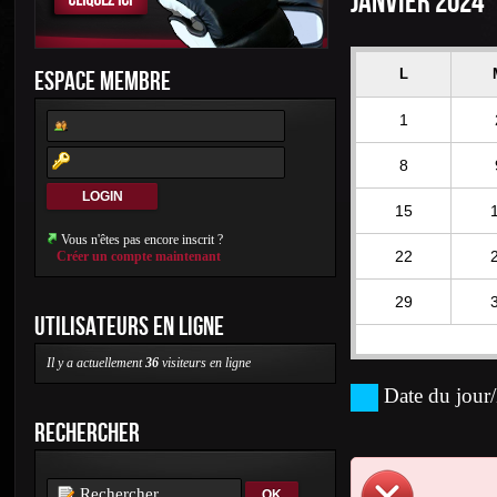
JANVIER 2024
ESPACE MEMBRE
L
1
8
15
Vous n'êtes pas encore inscrit ?
22
Créer un compte maintenant
29
UTILISATEURS EN LIGNE
Il y a actuellement
36
visiteurs en ligne
Date du jour/
RECHERCHER