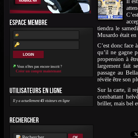
Il es
atte
C’es
ESPACE MEMBRE
acce
tiendra le samed
Musardo était en 
C’est donc face à
qu’il ne gagne p
propension à êtr
largement fait 
Vous n'êtes pas encore inscrit ?
Créer un compte maintenant
passage au Bella
révèle être son pl
UTILISATEURS EN LIGNE
Sur la carte, il r
combattant helvè
Il y a actuellement
45
visiteurs en ligne
briller, mais bel
RECHERCHER