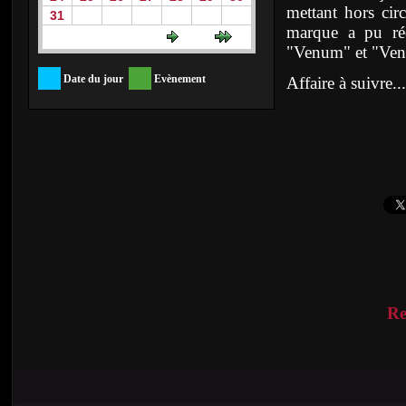
mettant hors cir
31
marque a pu rée
"Venum" et "Ve
Date du jour
Evènement
Affaire à suivre...
Re