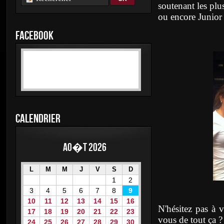
soutenant les pl
ou encore Junior
FACEBOOK
CALENDRIER
Ao�t 2026
L
M
M
J
V
S
D
1
2
3
4
5
6
7
8
9
10
11
12
13
14
15
16
N'hésitez pas à 
17
18
19
20
21
22
23
vous de tout ça ?
24
25
26
27
28
29
30