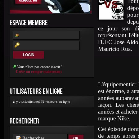
Tout
dépo
pour
ESPACE MEMBRE
depui
ce jour son dis
représentant l'
l'UFC Jose Aldo
Mauricio Rua.
Vous n'êtes pas encore inscrit ?
Créer un compte maintenant
L'équipementier N
UTILISATEURS EN LIGNE
est énorme, a at
années auparava
Il y a actuellement
48
visiteurs en ligne
façon. Les clien
années et acheter
marque Nike.
RECHERCHER
Cet épisode dont 
de temps après 